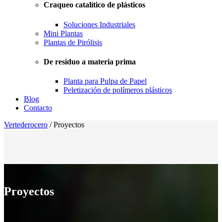
Craqueo catalítico de plásticos
Soluciones Industriales
Mini Plantas
Plantas de Pirólisis
De residuo a materia prima
Planta para Pulpa de Papel
Peletización de polímeros plásticos
Blog
Contacto
Vertederocero
/
Proyectos
Proyectos