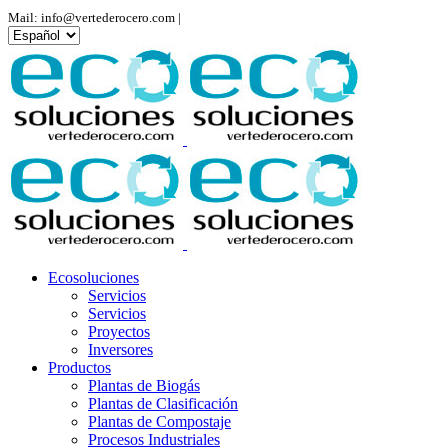
Mail: info@vertederocero.com |
Elegir
un
idioma
Ecosoluciones
Servicios
Servicios
Proyectos
Inversores
Productos
Plantas de Biogás
Plantas de Clasificación
Plantas de Compostaje
Procesos Industriales