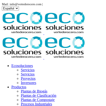
Mail: info@vertederocero.com |
Elegir
un
idioma
Ecosoluciones
Servicios
Servicios
Proyectos
Inversores
Productos
Plantas de Biogás
Plantas de Clasificación
Plantas de Compostaje
Procesos Industriales