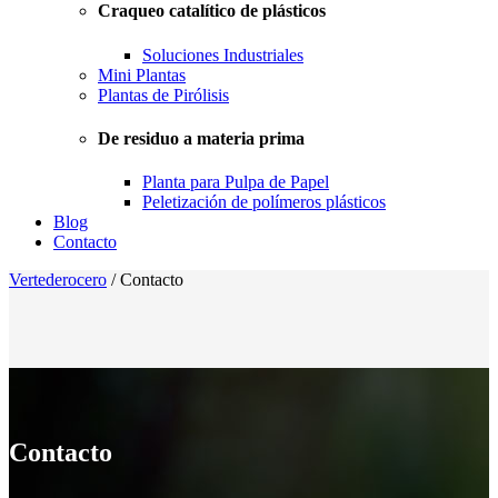
Craqueo catalítico de plásticos
Soluciones Industriales
Mini Plantas
Plantas de Pirólisis
De residuo a materia prima
Planta para Pulpa de Papel
Peletización de polímeros plásticos
Blog
Contacto
Vertederocero
/
Contacto
Contacto