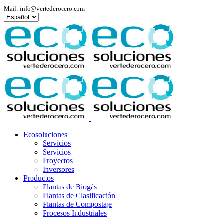
Mail: info@vertederocero.com |
Elegir
un
idioma
Ecosoluciones
Servicios
Servicios
Proyectos
Inversores
Productos
Plantas de Biogás
Plantas de Clasificación
Plantas de Compostaje
Procesos Industriales