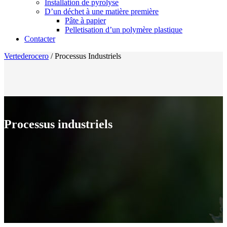
Installation de pyrolyse
D’un déchet à une matière première
Pâte à papier
Pelletisation d’un polymère plastique
Contacter
Vertederocero
/
Processus Industriels
Processus industriels