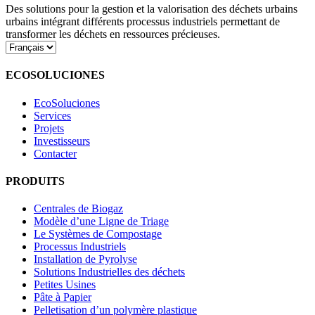
Des solutions pour la gestion et la valorisation des déchets urbains
urbains intégrant différents processus industriels permettant de
transformer les déchets en ressources précieuses.
Choisir
une
langue
ECOSOLUCIONES
EcoSoluciones
Services
Projets
Investisseurs
Contacter
PRODUITS
Centrales de Biogaz
Modèle d’une Ligne de Triage
Le Systèmes de Compostage
Processus Industriels
Installation de Pyrolyse
Solutions Industrielles des déchets
Petites Usines
Pâte à Papier
Pelletisation d’un polymère plastique